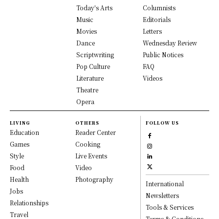
Today's Arts
Columnists
Music
Editorials
Movies
Letters
Dance
Wednesday Review
Scriptwriting
Public Notices
Pop Culture
FAQ
Literature
Videos
Theatre
Opera
LIVING
OTHERS
FOLLOW US
Education
Reader Center
Games
Cooking
Style
Live Events
Food
Video
Health
Photography
International
Jobs
Newsletters
Relationships
Tools & Services
Travel
Terms & Conditions