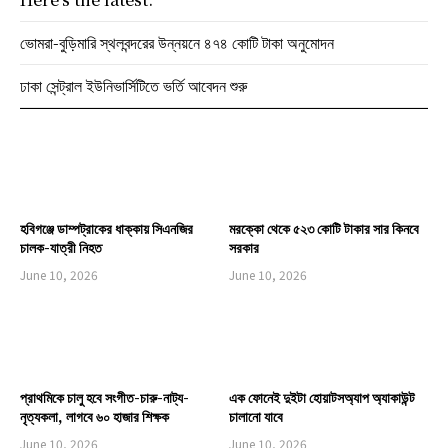
ভোমরা-বুড়িমারি স্থলবন্দরের উন্নয়নে ৪৭৪ কোটি টাকা অনুমোদন
ঢাকা সেন্ট্রাল ইউনিভার্সিটিতে ভর্তি আবেদন শুরু
হবিগঞ্জে ডাম্পট্রাকের ধাক্কায় সিএনজির
মরক্কো থেকে ৫২৩ কোটি টাকার সার কিনবে
চালক-যাত্রী নিহত
সরকার
June 10, 2026
June 10, 2026
প্রাথমিকে চালু হবে সংগীত-চারু-নাট্য-
এক ফোনেই দুইটা হোয়াটসঅ্যাপ অ্যাকাউন্ট
নৃত্যকলা, লাগবে ৬০ হাজার শিক্ষক
চালানো যাবে
June 10, 2026
June 10, 2026