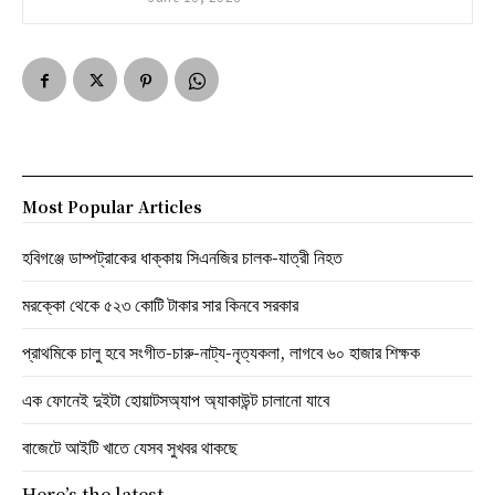
Most Popular Articles
হবিগঞ্জে ডাম্পট্রাকের ধাক্কায় সিএনজির চালক-যাত্রী নিহত
মরক্কো থেকে ৫২৩ কোটি টাকার সার কিনবে সরকার
প্রাথমিকে চালু হবে সংগীত-চারু-নাট্য-নৃত্যকলা, লাগবে ৬০ হাজার শিক্ষক
এক ফোনেই দুইটা হোয়াটসঅ্যাপ অ্যাকাউন্ট চালানো যাবে
বাজেটে আইটি খাতে যেসব সুখবর থাকছে
Here’s the latest.