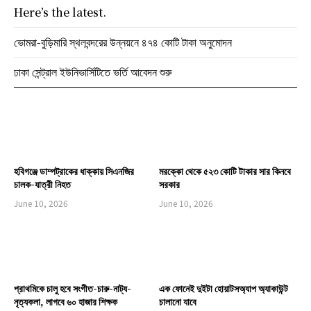
Here’s the latest.
ভোমরা-বুড়িমারি স্থলবন্দরের উন্নয়নে ৪৭৪ কোটি টাকা অনুমোদন
ঢাকা সেন্ট্রাল ইউনিভার্সিটিতে ভর্তি আবেদন শুরু
হবিগঞ্জে ডাম্পট্রাকের ধাক্কায় সিএনজির
মরক্কো থেকে ৫২৩ কোটি টাকার সার কিনবে
চালক-যাত্রী নিহত
সরকার
June 10, 2026
June 10, 2026
প্রাথমিকে চালু হবে সংগীত-চারু-নাট্য-
এক ফোনেই দুইটা হোয়াটসঅ্যাপ অ্যাকাউন্ট
নৃত্যকলা, লাগবে ৬০ হাজার শিক্ষক
চালানো যাবে