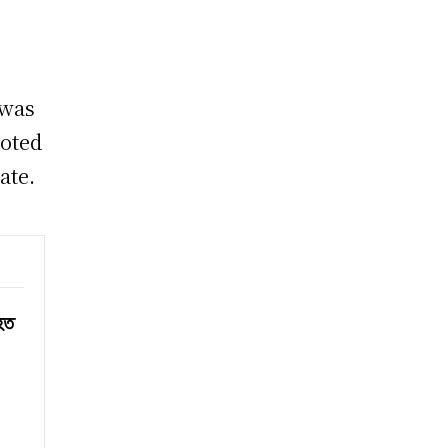
 was
noted
ate.
িহত