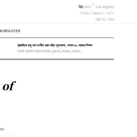
C
24.8
Los Angeles
Friday, August 7, 2026
Sign in / Join
N/REGISTER
প্রাথমিকে চালু হবে সংগীত-চারু-নাট্য-নৃত্যকলা, লাগবে ৬০ হাজার শিক্ষক
সরকারি প্রাথমিক বিদ্যালয়ে সংগীত, নৃত্যকলা, নাট্যকলা, চারুকলা...
 of
sts