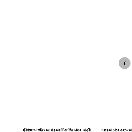
হবিগঞ্জে ডাম্পট্রাকের ধাক্কায় সিএনজির চালক-যাত্রী
মরক্কো থেকে ৫২৩ কোট