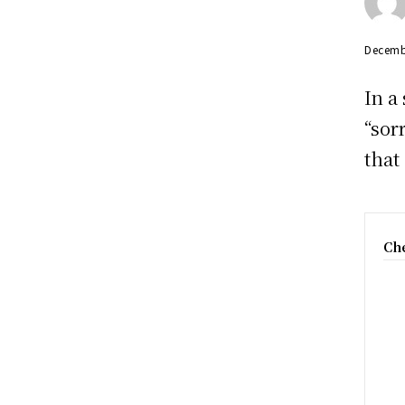
Decemb
In a
“sor
that
Che