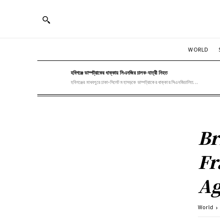
WORLD
হবিগঞ্জে ডাম্পট্রাকের ধাক্কায় সিএনজির চালক-যাত্রী নিহত
হবিগঞ্জের মাধবপুরে ঢাকা-সিলেট মহাসড়কে ডাম্পট্রাকের ধাক্কায় সিএনজিচালিত...
Br
Fr
Ag
World