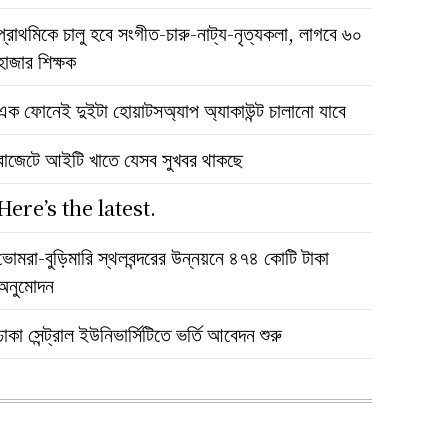
প্রাথমিকে চালু হবে সংগীত-চারু-নাট্য-নৃত্যকলা, লাগবে ৬০
হাজার শিক্ষক
এক ফোনেই দুইটা হোয়াটসঅ্যাপ অ্যাকাউন্ট চালানো যাবে
বাজেটে আইটি খাতে যেসব সুখবর থাকছে
Here’s the latest.
ভোমরা-বুড়িমারি স্থলবন্দরের উন্নয়নে ৪৭৪ কোটি টাকা
অনুমোদন
ঢাকা সেন্ট্রাল ইউনিভার্সিটিতে ভর্তি আবেদন শুরু