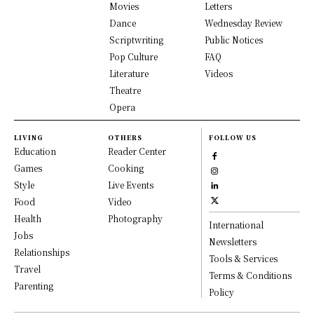
Movies
Letters
Dance
Wednesday Review
Scriptwriting
Public Notices
Pop Culture
FAQ
Literature
Videos
Theatre
Opera
LIVING
OTHERS
FOLLOW US
Education
Reader Center
Games
Cooking
Style
Live Events
Food
Video
Health
Photography
International
Jobs
Newsletters
Relationships
Tools & Services
Travel
Terms & Conditions
Parenting
Policy