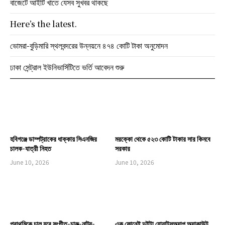
বাজেটে আইটি খাতে যেসব সুখবর থাকছে
Here’s the latest.
ভোমরা-বুড়িমারি স্থলবন্দরের উন্নয়নে ৪৭৪ কোটি টাকা অনুমোদন
ঢাকা সেন্ট্রাল ইউনিভার্সিটিতে ভর্তি আবেদন শুরু
হবিগঞ্জে ডাম্পট্রাকের ধাক্কায় সিএনজির
মরক্কো থেকে ৫২৩ কোটি টাকার সার কিনবে
চালক-যাত্রী নিহত
সরকার
June 10, 2026
June 10, 2026
প্রাথমিকে চালু হবে সংগীত-চারু-নাট্য-
এক ফোনেই দুইটা হোয়াটসঅ্যাপ অ্যাকাউন্ট