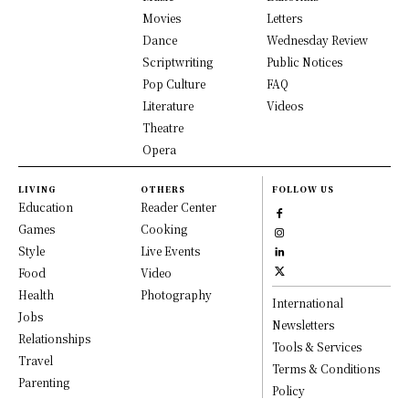
Movies
Letters
Dance
Wednesday Review
Scriptwriting
Public Notices
Pop Culture
FAQ
Literature
Videos
Theatre
Opera
LIVING
OTHERS
FOLLOW US
Education
Reader Center
Games
Cooking
Style
Live Events
Food
Video
Health
Photography
International
Jobs
Newsletters
Relationships
Tools & Services
Travel
Terms & Conditions
Parenting
Policy