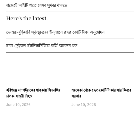
বাজেটে আইটি খাতে যেসব সুখবর থাকছে
Here’s the latest.
ভোমরা-বুড়িমারি স্থলবন্দরের উন্নয়নে ৪৭৪ কোটি টাকা অনুমোদন
ঢাকা সেন্ট্রাল ইউনিভার্সিটিতে ভর্তি আবেদন শুরু
হবিগঞ্জে ডাম্পট্রাকের ধাক্কায় সিএনজির
মরক্কো থেকে ৫২৩ কোটি টাকার সার কিনবে
চালক-যাত্রী নিহত
সরকার
June 10, 2026
June 10, 2026