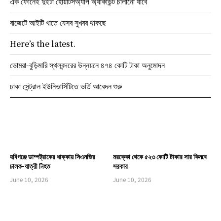
এক ফোনেই দুইটা হোয়াটসঅ্যাপ অ্যাকাউন্ট চালানো যাবে
বাজেটে আইটি খাতে যেসব সুখবর থাকছে
Here’s the latest.
ভোমরা-বুড়িমারি স্থলবন্দরের উন্নয়নে ৪৭৪ কোটি টাকা অনুমোদন
ঢাকা সেন্ট্রাল ইউনিভার্সিটিতে ভর্তি আবেদন শুরু
হবিগঞ্জে ডাম্পট্রাকের ধাক্কায় সিএনজির
মরক্কো থেকে ৫২৩ কোটি টাকার সার কিনবে
চালক-যাত্রী নিহত
সরকার
June 10, 2026
June 10, 2026