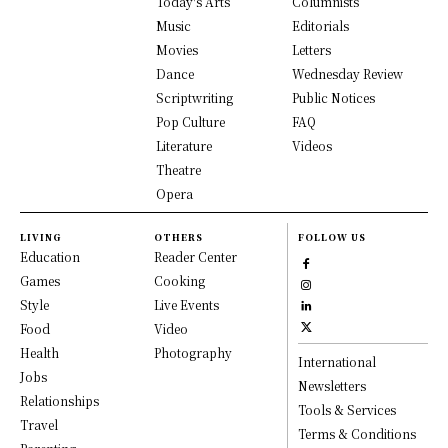
Today's Arts
Columnists
Music
Editorials
Movies
Letters
Dance
Wednesday Review
Scriptwriting
Public Notices
Pop Culture
FAQ
Literature
Videos
Theatre
Opera
LIVING
OTHERS
FOLLOW US
Education
Reader Center
Games
Cooking
Style
Live Events
Food
Video
Health
Photography
International
Jobs
Newsletters
Relationships
Tools & Services
Travel
Terms & Conditions