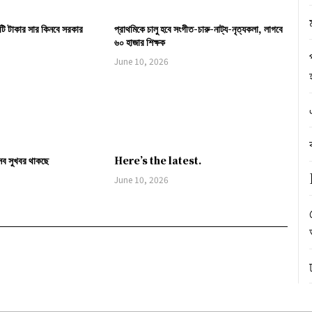
ি টাকার সার কিনবে সরকার
প্রাথমিকে চালু হবে সংগীত-চারু-নাট্য-নৃত্যকলা, লাগবে
৬০ হাজার শিক্ষক
June 10, 2026
সব সুখবর থাকছে
Here’s the latest.
June 10, 2026