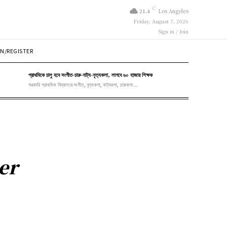
C
21.4
Los Angeles
Friday, August 7, 2026
Sign in / Join
N/REGISTER
প্রাথমিকে চালু হবে সংগীত-চারু-নাট্য-নৃত্যকলা, লাগবে ৬০ হাজার শিক্ষক
সরকারি প্রাথমিক বিদ্যালয়ে সংগীত, নৃত্যকলা, নাট্যকলা, চারুকলা...
er