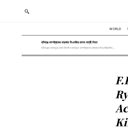
WORLD
হবিগঞ্জে ডাম্পট্রাকের ধাক্কায় সিএনজির চালক-যাত্রী নিহত
হবিগঞ্জের মাধবপুরে ঢাকা-সিলেট মহাসড়কে ডাম্পট্রাকের ধাক্কায় সিএনজিচালিত...
F.
Ry
Ac
Ki