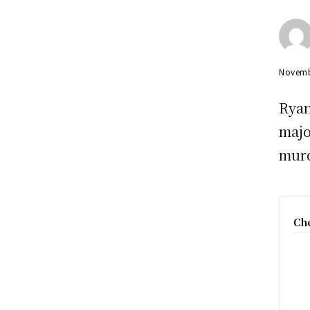
Novemb
Ryan
majo
murd
Che