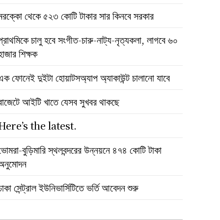
মরক্কো থেকে ৫২৩ কোটি টাকার সার কিনবে সরকার
প্রাথমিকে চালু হবে সংগীত-চারু-নাট্য-নৃত্যকলা, লাগবে ৬০
হাজার শিক্ষক
এক ফোনেই দুইটা হোয়াটসঅ্যাপ অ্যাকাউন্ট চালানো যাবে
বাজেটে আইটি খাতে যেসব সুখবর থাকছে
Here’s the latest.
ভোমরা-বুড়িমারি স্থলবন্দরের উন্নয়নে ৪৭৪ কোটি টাকা
অনুমোদন
ঢাকা সেন্ট্রাল ইউনিভার্সিটিতে ভর্তি আবেদন শুরু