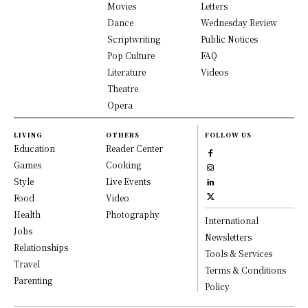
Movies
Letters
Dance
Wednesday Review
Scriptwriting
Public Notices
Pop Culture
FAQ
Literature
Videos
Theatre
Opera
LIVING
OTHERS
FOLLOW US
Education
Reader Center
Games
Cooking
Style
Live Events
Food
Video
Health
Photography
International
Jobs
Newsletters
Relationships
Tools & Services
Travel
Terms & Conditions
Parenting
Policy