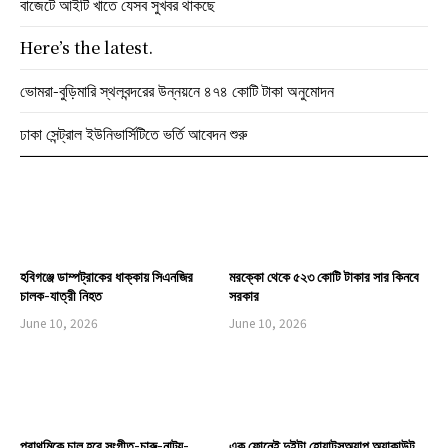
বাজেটে আইটি খাতে যেসব সুখবর থাকছে
Here’s the latest.
ভোমরা-বুড়িমারি স্থলবন্দরের উন্নয়নে ৪৭৪ কোটি টাকা অনুমোদন
ঢাকা সেন্ট্রাল ইউনিভার্সিটিতে ভর্তি আবেদন শুরু
হবিগঞ্জে ডাম্পট্রাকের ধাক্কায় সিএনজির
মরক্কো থেকে ৫২৩ কোটি টাকার সার কিনবে
চালক-যাত্রী নিহত
সরকার
June 10, 2026
June 10, 2026
প্রাথমিকে চালু হবে সংগীত-চারু-নাট্য-
এক ফোনেই দুইটা হোয়াটসঅ্যাপ অ্যাকাউন্ট