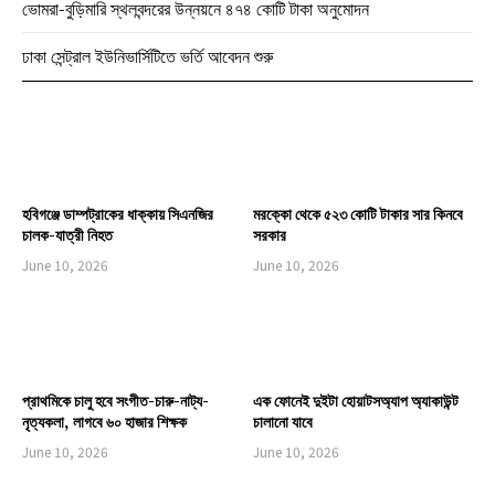
ভোমরা-বুড়িমারি স্থলবন্দরের উন্নয়নে ৪৭৪ কোটি টাকা অনুমোদন
ঢাকা সেন্ট্রাল ইউনিভার্সিটিতে ভর্তি আবেদন শুরু
হবিগঞ্জে ডাম্পট্রাকের ধাক্কায় সিএনজির
মরক্কো থেকে ৫২৩ কোটি টাকার সার কিনবে
চালক-যাত্রী নিহত
সরকার
June 10, 2026
June 10, 2026
প্রাথমিকে চালু হবে সংগীত-চারু-নাট্য-
এক ফোনেই দুইটা হোয়াটসঅ্যাপ অ্যাকাউন্ট
নৃত্যকলা, লাগবে ৬০ হাজার শিক্ষক
চালানো যাবে
June 10, 2026
June 10, 2026