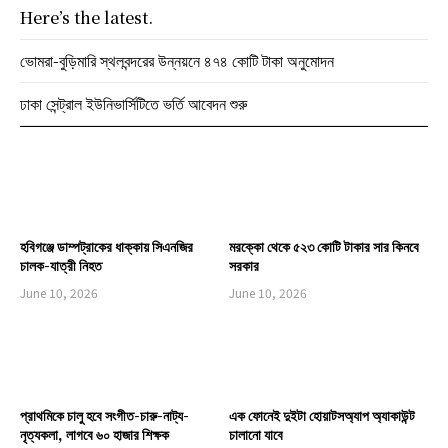
Here’s the latest.
ভোমরা-বুড়িমারি স্থলবন্দরের উন্নয়নে ৪৭৪ কোটি টাকা অনুমোদন
ঢাকা সেন্ট্রাল ইউনিভার্সিটিতে ভর্তি আবেদন শুরু
হবিগঞ্জে ডাম্পট্রাকের ধাক্কায় সিএনজির
মরক্কো থেকে ৫২৩ কোটি টাকার সার কিনবে
চালক-যাত্রী নিহত
সরকার
June 10, 2026
June 10, 2026
প্রাথমিকে চালু হবে সংগীত-চারু-নাট্য-
এক ফোনেই দুইটা হোয়াটসঅ্যাপ অ্যাকাউন্ট
নৃত্যকলা, লাগবে ৬০ হাজার শিক্ষক
চালানো যাবে