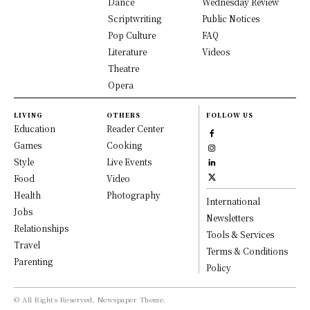
Dance
Wednesday Review
Scriptwriting
Public Notices
Pop Culture
FAQ
Literature
Videos
Theatre
Opera
LIVING
OTHERS
FOLLOW US
Education
Reader Center
Games
Cooking
Style
Live Events
Food
Video
Health
Photography
International
Jobs
Newsletters
Relationships
Tools & Services
Travel
Terms & Conditions
Parenting
Policy
© All Rights Reserved, Newspaper Theme.