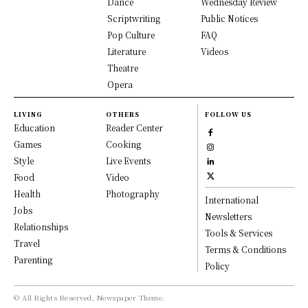
Dance
Wednesday Review
Scriptwriting
Public Notices
Pop Culture
FAQ
Literature
Videos
Theatre
Opera
LIVING
OTHERS
FOLLOW US
Education
Reader Center
Games
Cooking
Style
Live Events
Food
Video
Health
Photography
International
Jobs
Newsletters
Relationships
Tools & Services
Travel
Terms & Conditions
Parenting
Policy
© All Rights Reserved, Newspaper Theme.