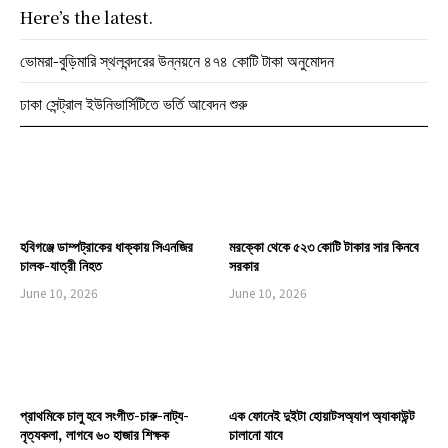
Here’s the latest.
ভোমরা-বুড়িমারি স্থলবন্দরের উন্নয়নে ৪৭৪ কোটি টাকা অনুমোদন
ঢাকা সেন্ট্রাল ইউনিভার্সিটিতে ভর্তি আবেদন শুরু
হবিগঞ্জে ডাম্পট্রাকের ধাক্কায় সিএনজির
মরক্কো থেকে ৫২৩ কোটি টাকার সার কিনবে
চালক-যাত্রী নিহত
সরকার
June 10, 2026
June 10, 2026
প্রাথমিকে চালু হবে সংগীত-চারু-নাট্য-
এক ফোনেই দুইটা হোয়াটসঅ্যাপ অ্যাকাউন্ট
নৃত্যকলা, লাগবে ৬০ হাজার শিক্ষক
চালানো যাবে