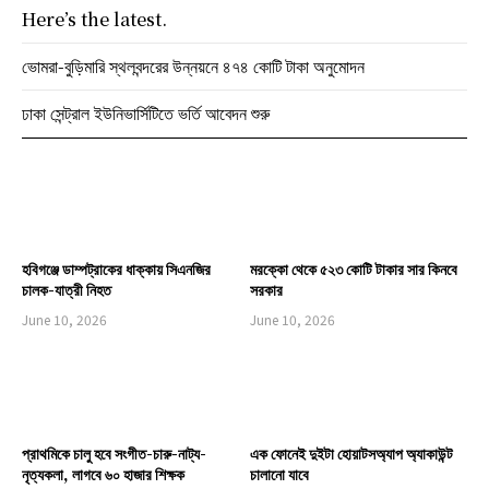
Here’s the latest.
ভোমরা-বুড়িমারি স্থলবন্দরের উন্নয়নে ৪৭৪ কোটি টাকা অনুমোদন
ঢাকা সেন্ট্রাল ইউনিভার্সিটিতে ভর্তি আবেদন শুরু
হবিগঞ্জে ডাম্পট্রাকের ধাক্কায় সিএনজির
মরক্কো থেকে ৫২৩ কোটি টাকার সার কিনবে
চালক-যাত্রী নিহত
সরকার
June 10, 2026
June 10, 2026
প্রাথমিকে চালু হবে সংগীত-চারু-নাট্য-
এক ফোনেই দুইটা হোয়াটসঅ্যাপ অ্যাকাউন্ট
নৃত্যকলা, লাগবে ৬০ হাজার শিক্ষক
চালানো যাবে