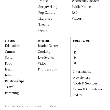
Dance
Wednesday Review
Scriptwriting
Public Notices
Pop Culture
FAQ
Literature
Videos
Theatre
Opera
LIVING
OTHERS
FOLLOW US
Education
Reader Center
Games
Cooking
Style
Live Events
Food
Video
Health
Photography
International
Jobs
Newsletters
Relationships
Tools & Services
Travel
Terms & Conditions
Parenting
Policy
© All Rights Reserved, Newspaper Theme.