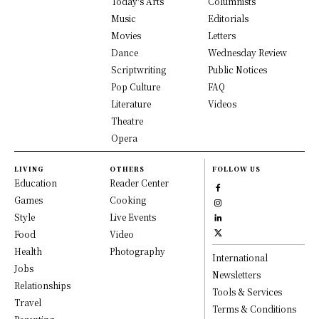
Today's Arts
Columnists
Music
Editorials
Movies
Letters
Dance
Wednesday Review
Scriptwriting
Public Notices
Pop Culture
FAQ
Literature
Videos
Theatre
Opera
LIVING
OTHERS
FOLLOW US
Education
Reader Center
Games
Cooking
Style
Live Events
Food
Video
Health
Photography
International
Jobs
Newsletters
Relationships
Tools & Services
Travel
Terms & Conditions