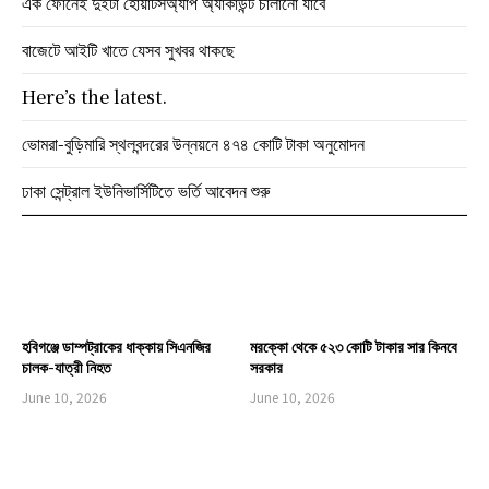
এক ফোনেই দুইটা হোয়াটসঅ্যাপ অ্যাকাউন্ট চালানো যাবে
বাজেটে আইটি খাতে যেসব সুখবর থাকছে
Here’s the latest.
ভোমরা-বুড়িমারি স্থলবন্দরের উন্নয়নে ৪৭৪ কোটি টাকা অনুমোদন
ঢাকা সেন্ট্রাল ইউনিভার্সিটিতে ভর্তি আবেদন শুরু
হবিগঞ্জে ডাম্পট্রাকের ধাক্কায় সিএনজির
মরক্কো থেকে ৫২৩ কোটি টাকার সার কিনবে
চালক-যাত্রী নিহত
সরকার
June 10, 2026
June 10, 2026