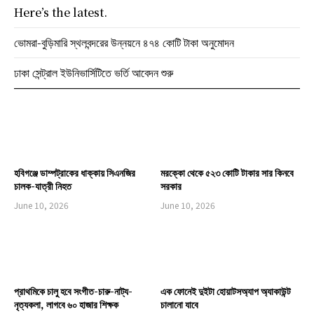
Here’s the latest.
ভোমরা-বুড়িমারি স্থলবন্দরের উন্নয়নে ৪৭৪ কোটি টাকা অনুমোদন
ঢাকা সেন্ট্রাল ইউনিভার্সিটিতে ভর্তি আবেদন শুরু
হবিগঞ্জে ডাম্পট্রাকের ধাক্কায় সিএনজির
মরক্কো থেকে ৫২৩ কোটি টাকার সার কিনবে
চালক-যাত্রী নিহত
সরকার
June 10, 2026
June 10, 2026
প্রাথমিকে চালু হবে সংগীত-চারু-নাট্য-
এক ফোনেই দুইটা হোয়াটসঅ্যাপ অ্যাকাউন্ট
নৃত্যকলা, লাগবে ৬০ হাজার শিক্ষক
চালানো যাবে