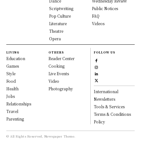
Dance
Wednesday Review
Scriptwriting
Public Notices
Pop Culture
FAQ
Literature
Videos
Theatre
Opera
LIVING
OTHERS
FOLLOW US
Education
Reader Center
Games
Cooking
Style
Live Events
Food
Video
Health
Photography
International
Jobs
Newsletters
Relationships
Tools & Services
Travel
Terms & Conditions
Parenting
Policy
© All Rights Reserved, Newspaper Theme.