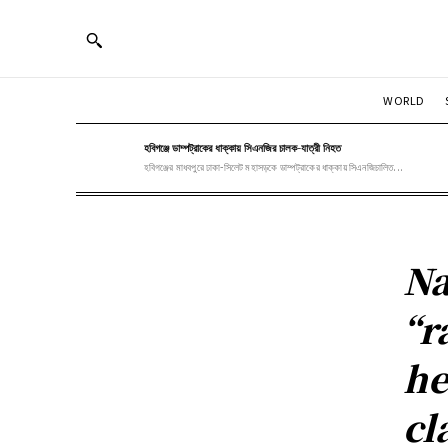
WORLD
হবিগঞ্জে ডাম্পট্রাকের ধাক্কায় সিএনজির চালক-যাত্রী নিহত
হবিগঞ্জের মাধবপুরে ঢাকা-সিলেট মহাসড়কে ডাম্পট্রাকের ধাক্কায় সিএনজিচালিত...
Na
“r
he
cl