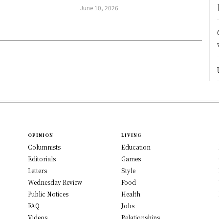
June 10, 2026
OPINION
LIVING
Columnists
Education
Editorials
Games
Letters
Style
Wednesday Review
Food
Public Notices
Health
FAQ
Jobs
Videos
Relationships