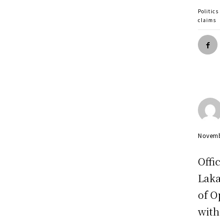
Politics
claims
Novemb
Offi
Laka
of O
with