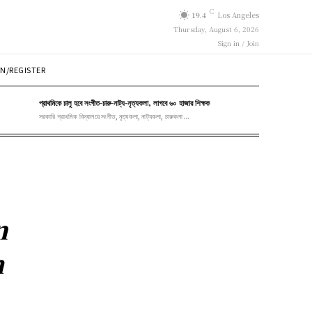
C
19.4
Los Angeles
Thursday, August 6, 2026
Sign in / Join
N/REGISTER
প্রাথমিকে চালু হবে সংগীত-চারু-নাট্য-নৃত্যকলা, লাগবে ৬০ হাজার শিক্ষক
সরকারি প্রাথমিক বিদ্যালয়ে সংগীত, নৃত্যকলা, নাট্যকলা, চারুকলা...
n
m