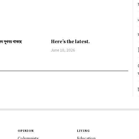
সব সুখবর থাকছে
Here’s the latest.
June 10, 2026
OPINION
LIVING
Columnists
Education