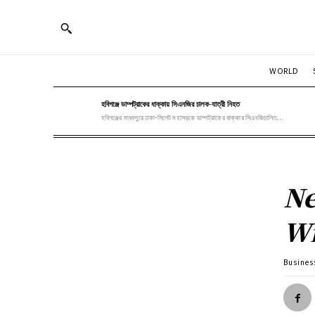
WORLD
হবিগঞ্জে ডাম্পট্রাকের ধাক্কায় সিএনজির চালক-যাত্রী নিহত
হবিগঞ্জের মাধবপুরে ঢাকা-সিলেট মহাসড়কে ডাম্পট্রাকের ধাক্কায় সিএনজিচালিত...
Ne
Wi
Busines