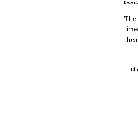
Decemb
The 
time
thea
Che