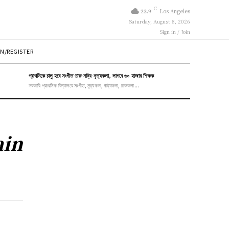
C
23.9
Los Angeles
Saturday, August 8, 2026
Sign in / Join
N/REGISTER
প্রাথমিকে চালু হবে সংগীত-চারু-নাট্য-নৃত্যকলা, লাগবে ৬০ হাজার শিক্ষক
সরকারি প্রাথমিক বিদ্যালয়ে সংগীত, নৃত্যকলা, নাট্যকলা, চারুকলা...
ain