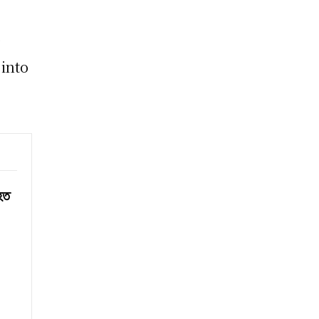
y
 into
িহত