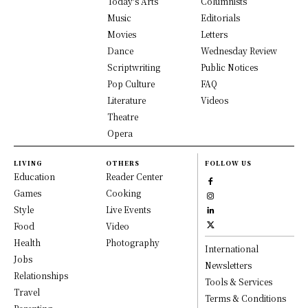
Today's Arts
Columnists
Music
Editorials
Movies
Letters
Dance
Wednesday Review
Scriptwriting
Public Notices
Pop Culture
FAQ
Literature
Videos
Theatre
Opera
LIVING
OTHERS
FOLLOW US
Education
Reader Center
Games
Cooking
Style
Live Events
Food
Video
Health
Photography
International
Jobs
Newsletters
Relationships
Tools & Services
Travel
Terms & Conditions