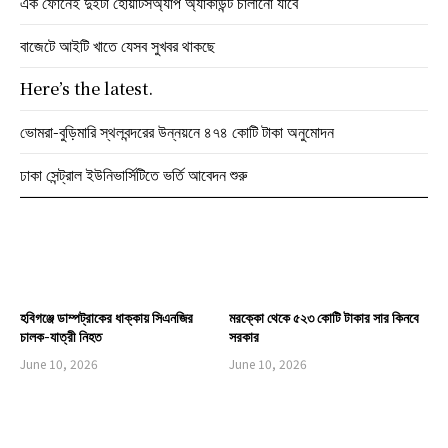
এক ফোনেই দুইটা হোয়াটসঅ্যাপ অ্যাকাউন্ট চালানো যাবে
বাজেটে আইটি খাতে যেসব সুখবর থাকছে
Here’s the latest.
ভোমরা-বুড়িমারি স্থলবন্দরের উন্নয়নে ৪৭৪ কোটি টাকা অনুমোদন
ঢাকা সেন্ট্রাল ইউনিভার্সিটিতে ভর্তি আবেদন শুরু
হবিগঞ্জে ডাম্পট্রাকের ধাক্কায় সিএনজির
মরক্কো থেকে ৫২৩ কোটি টাকার সার কিনবে
চালক-যাত্রী নিহত
সরকার
June 10, 2026
June 10, 2026