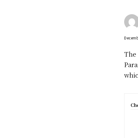
Decemb
The 
Para
whic
Che