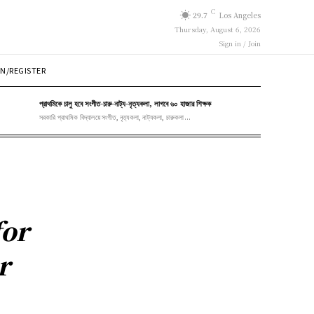
C
29.7
Los Angeles
Thursday, August 6, 2026
Sign in / Join
N/REGISTER
প্রাথমিকে চালু হবে সংগীত-চারু-নাট্য-নৃত্যকলা, লাগবে ৬০ হাজার শিক্ষক
সরকারি প্রাথমিক বিদ্যালয়ে সংগীত, নৃত্যকলা, নাট্যকলা, চারুকলা...
for
r