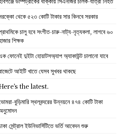
হবিগঞ্জে ডাম্পট্রাকের ধাক্কায় সিএনজির চালক-যাত্রী নিহত
মরক্কো থেকে ৫২৩ কোটি টাকার সার কিনবে সরকার
প্রাথমিকে চালু হবে সংগীত-চারু-নাট্য-নৃত্যকলা, লাগবে ৬০
হাজার শিক্ষক
এক ফোনেই দুইটা হোয়াটসঅ্যাপ অ্যাকাউন্ট চালানো যাবে
বাজেটে আইটি খাতে যেসব সুখবর থাকছে
Here’s the latest.
ভোমরা-বুড়িমারি স্থলবন্দরের উন্নয়নে ৪৭৪ কোটি টাকা
অনুমোদন
ঢাকা সেন্ট্রাল ইউনিভার্সিটিতে ভর্তি আবেদন শুরু