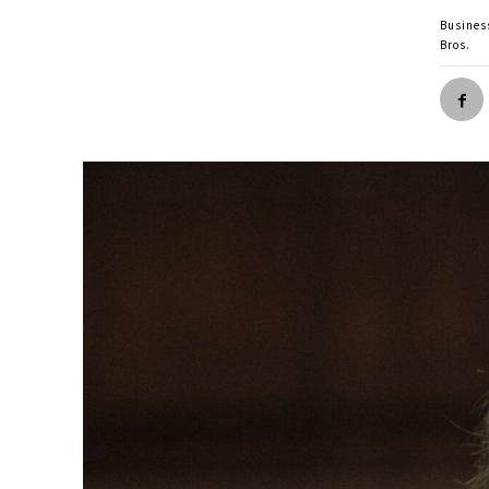
Busines
Bros.