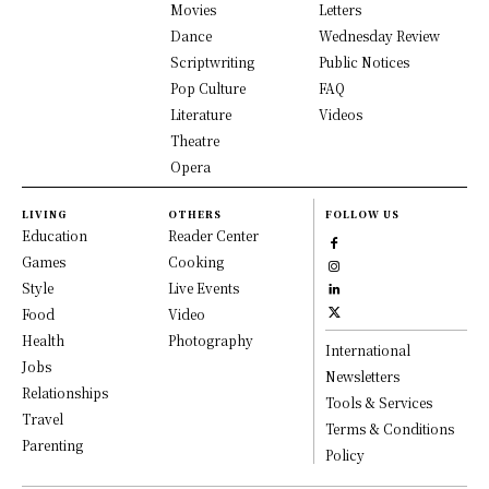
Movies
Letters
Dance
Wednesday Review
Scriptwriting
Public Notices
Pop Culture
FAQ
Literature
Videos
Theatre
Opera
LIVING
OTHERS
FOLLOW US
Education
Reader Center
Games
Cooking
Style
Live Events
Food
Video
Health
Photography
International
Jobs
Newsletters
Relationships
Tools & Services
Travel
Terms & Conditions
Parenting
Policy