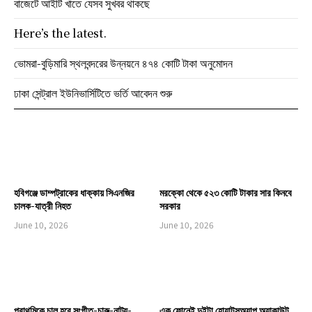
বাজেটে আইটি খাতে যেসব সুখবর থাকছে
Here’s the latest.
ভোমরা-বুড়িমারি স্থলবন্দরের উন্নয়নে ৪৭৪ কোটি টাকা অনুমোদন
ঢাকা সেন্ট্রাল ইউনিভার্সিটিতে ভর্তি আবেদন শুরু
হবিগঞ্জে ডাম্পট্রাকের ধাক্কায় সিএনজির
মরক্কো থেকে ৫২৩ কোটি টাকার সার কিনবে
চালক-যাত্রী নিহত
সরকার
June 10, 2026
June 10, 2026
প্রাথমিকে চালু হবে সংগীত-চারু-নাট্য-
এক ফোনেই দুইটা হোয়াটসঅ্যাপ অ্যাকাউন্ট