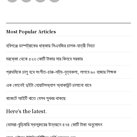
Most Popular Articles
হবিগঞ্জে ডাম্পট্রাকের ধাক্কায় সিএনজির চালক-যাত্রী নিহত
মরক্কো থেকে ৫২৩ কোটি টাকার সার কিনবে সরকার
প্রাথমিকে চালু হবে সংগীত-চারু-নাট্য-নৃত্যকলা, লাগবে ৬০ হাজার শিক্ষক
এক ফোনেই দুইটা হোয়াটসঅ্যাপ অ্যাকাউন্ট চালানো যাবে
বাজেটে আইটি খাতে যেসব সুখবর থাকছে
Here’s the latest.
ভোমরা-বুড়িমারি স্থলবন্দরের উন্নয়নে ৪৭৪ কোটি টাকা অনুমোদন