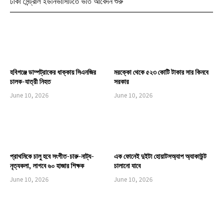
ঢাকা সেন্ট্রাল ইউনিভার্সিটিতে ভর্তি আবেদন শুরু
হবিগঞ্জে ডাম্পট্রাকের ধাক্কায় সিএনজির
মরক্কো থেকে ৫২৩ কোটি টাকার সার কিনবে
চালক-যাত্রী নিহত
সরকার
June 10, 2026
June 10, 2026
প্রাথমিকে চালু হবে সংগীত-চারু-নাট্য-
এক ফোনেই দুইটা হোয়াটসঅ্যাপ অ্যাকাউন্ট
নৃত্যকলা, লাগবে ৬০ হাজার শিক্ষক
চালানো যাবে
June 10, 2026
June 10, 2026