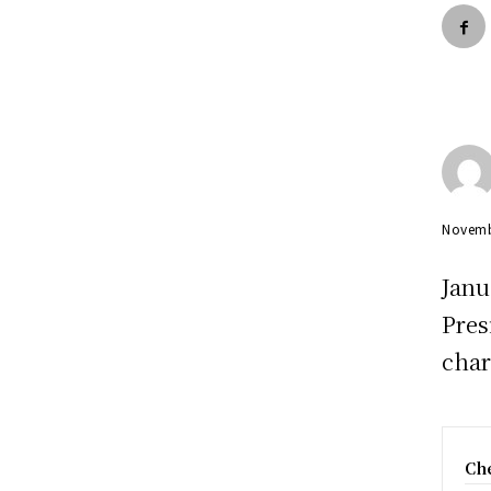
Novemb
Janu
Pres
char
Che