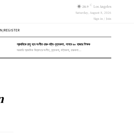
C
28.9
Los Angeles
Saturday, August 8, 2026
Sign in / Join
N/REGISTER
প্রাথমিকে চালু হবে সংগীত-চারু-নাট্য-নৃত্যকলা, লাগবে ৬০ হাজার শিক্ষক
সরকারি প্রাথমিক বিদ্যালয়ে সংগীত, নৃত্যকলা, নাট্যকলা, চারুকলা...
n