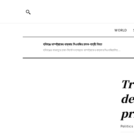
WORLD
হবিগঞ্জে ডাম্পট্রাকের ধাক্কায় সিএনজির চালক-যাত্রী নিহত
হবিগঞ্জের মাধবপুরে ঢাকা-সিলেট মহাসড়কে ডাম্পট্রাকের ধাক্কায় সিএনজিচালিত...
Tr
de
pr
Politics