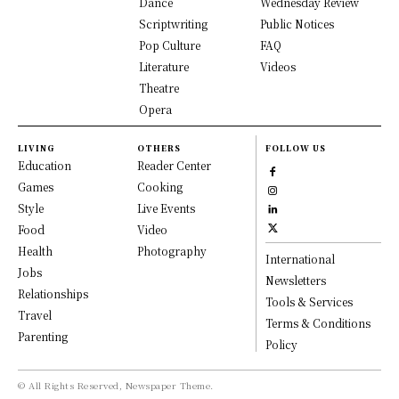
Dance
Wednesday Review
Scriptwriting
Public Notices
Pop Culture
FAQ
Literature
Videos
Theatre
Opera
LIVING
OTHERS
FOLLOW US
Education
Reader Center
Games
Cooking
Style
Live Events
Food
Video
Health
Photography
International
Jobs
Newsletters
Relationships
Tools & Services
Travel
Terms & Conditions
Parenting
Policy
© All Rights Reserved, Newspaper Theme.