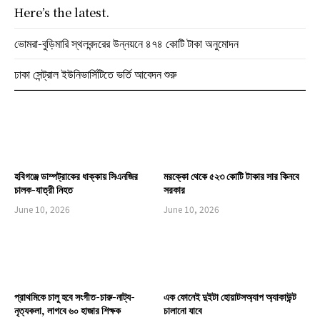
Here’s the latest.
ভোমরা-বুড়িমারি স্থলবন্দরের উন্নয়নে ৪৭৪ কোটি টাকা অনুমোদন
ঢাকা সেন্ট্রাল ইউনিভার্সিটিতে ভর্তি আবেদন শুরু
হবিগঞ্জে ডাম্পট্রাকের ধাক্কায় সিএনজির
মরক্কো থেকে ৫২৩ কোটি টাকার সার কিনবে
চালক-যাত্রী নিহত
সরকার
June 10, 2026
June 10, 2026
প্রাথমিকে চালু হবে সংগীত-চারু-নাট্য-
এক ফোনেই দুইটা হোয়াটসঅ্যাপ অ্যাকাউন্ট
নৃত্যকলা, লাগবে ৬০ হাজার শিক্ষক
চালানো যাবে