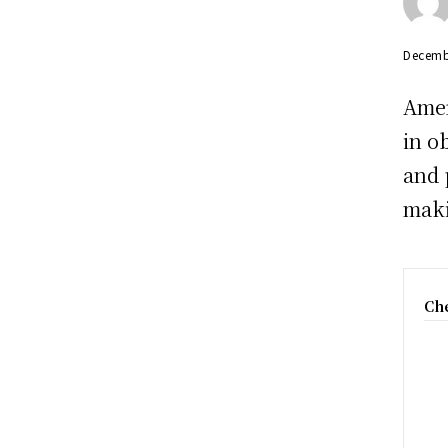
Decemb
Amer
in o
and 
mak
Che