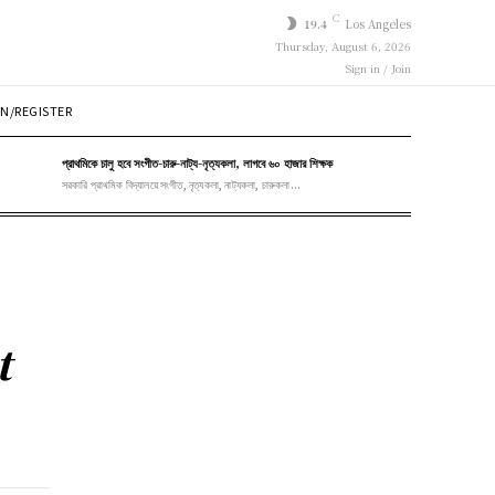
C
19.4
Los Angeles
Thursday, August 6, 2026
Sign in / Join
N/REGISTER
প্রাথমিকে চালু হবে সংগীত-চারু-নাট্য-নৃত্যকলা, লাগবে ৬০ হাজার শিক্ষক
সরকারি প্রাথমিক বিদ্যালয়ে সংগীত, নৃত্যকলা, নাট্যকলা, চারুকলা...
t