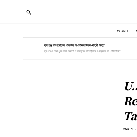
WORLD
হবিগঞ্জে ডাম্পট্রাকের ধাক্কায় সিএনজির চালক-যাত্রী নিহত
হবিগঞ্জের মাধবপুরে ঢাকা-সিলেট মহাসড়কে ডাম্পট্রাকের ধাক্কায় সিএনজিচালিত...
U.
Re
Ta
World