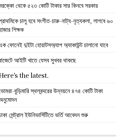
মরক্কো থেকে ৫২৩ কোটি টাকার সার কিনবে সরকার
প্রাথমিকে চালু হবে সংগীত-চারু-নাট্য-নৃত্যকলা, লাগবে ৬০
হাজার শিক্ষক
এক ফোনেই দুইটা হোয়াটসঅ্যাপ অ্যাকাউন্ট চালানো যাবে
বাজেটে আইটি খাতে যেসব সুখবর থাকছে
Here’s the latest.
ভোমরা-বুড়িমারি স্থলবন্দরের উন্নয়নে ৪৭৪ কোটি টাকা
অনুমোদন
ঢাকা সেন্ট্রাল ইউনিভার্সিটিতে ভর্তি আবেদন শুরু