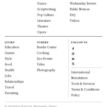
Dance
Wednesday Review
Scriptwriting
Public Notices
Pop Culture
FAQ
Literature
Videos
Theatre
Opera
LIVING
OTHERS
FOLLOW US
Education
Reader Center
Games
Cooking
Style
Live Events
Food
Video
Health
Photography
International
Jobs
Newsletters
Relationships
Tools & Services
Travel
Terms & Conditions
Parenting
Policy
© All Rights Reserved, Newspaper Theme.