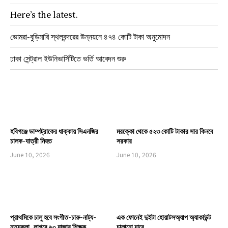
Here’s the latest.
ভোমরা-বুড়িমারি স্থলবন্দরের উন্নয়নে ৪৭৪ কোটি টাকা অনুমোদন
ঢাকা সেন্ট্রাল ইউনিভার্সিটিতে ভর্তি আবেদন শুরু
হবিগঞ্জে ডাম্পট্রাকের ধাক্কায় সিএনজির
মরক্কো থেকে ৫২৩ কোটি টাকার সার কিনবে
চালক-যাত্রী নিহত
সরকার
June 10, 2026
June 10, 2026
প্রাথমিকে চালু হবে সংগীত-চারু-নাট্য-
এক ফোনেই দুইটা হোয়াটসঅ্যাপ অ্যাকাউন্ট
নৃত্যকলা, লাগবে ৬০ হাজার শিক্ষক
চালানো যাবে