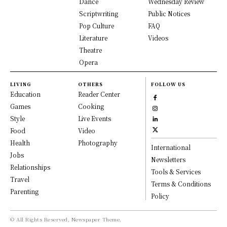
Dance
Wednesday Review
Scriptwriting
Public Notices
Pop Culture
FAQ
Literature
Videos
Theatre
Opera
LIVING
OTHERS
FOLLOW US
Education
Reader Center
Games
Cooking
Style
Live Events
Food
Video
Health
Photography
International
Jobs
Newsletters
Relationships
Tools & Services
Travel
Terms & Conditions
Parenting
Policy
© All Rights Reserved, Newspaper Theme.