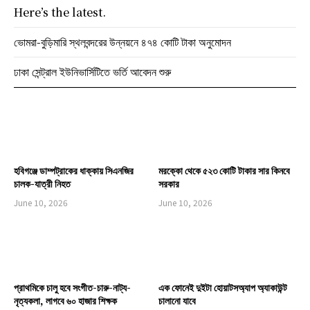
Here’s the latest.
ভোমরা-বুড়িমারি স্থলবন্দরের উন্নয়নে ৪৭৪ কোটি টাকা অনুমোদন
ঢাকা সেন্ট্রাল ইউনিভার্সিটিতে ভর্তি আবেদন শুরু
হবিগঞ্জে ডাম্পট্রাকের ধাক্কায় সিএনজির
মরক্কো থেকে ৫২৩ কোটি টাকার সার কিনবে
চালক-যাত্রী নিহত
সরকার
June 10, 2026
June 10, 2026
প্রাথমিকে চালু হবে সংগীত-চারু-নাট্য-
এক ফোনেই দুইটা হোয়াটসঅ্যাপ অ্যাকাউন্ট
নৃত্যকলা, লাগবে ৬০ হাজার শিক্ষক
চালানো যাবে