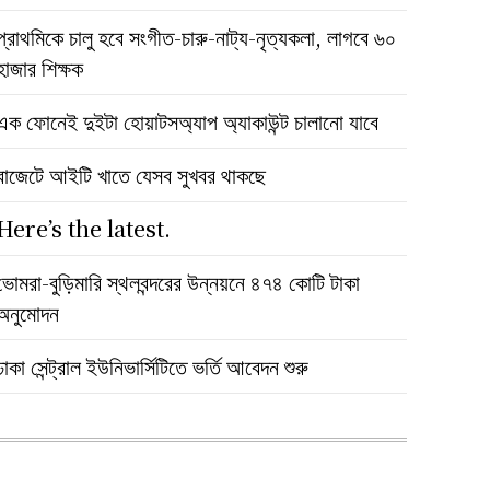
প্রাথমিকে চালু হবে সংগীত-চারু-নাট্য-নৃত্যকলা, লাগবে ৬০
হাজার শিক্ষক
এক ফোনেই দুইটা হোয়াটসঅ্যাপ অ্যাকাউন্ট চালানো যাবে
বাজেটে আইটি খাতে যেসব সুখবর থাকছে
Here’s the latest.
ভোমরা-বুড়িমারি স্থলবন্দরের উন্নয়নে ৪৭৪ কোটি টাকা
অনুমোদন
ঢাকা সেন্ট্রাল ইউনিভার্সিটিতে ভর্তি আবেদন শুরু