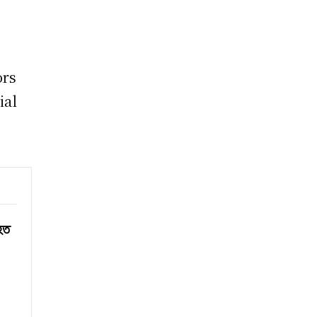
ors
ial
িহত