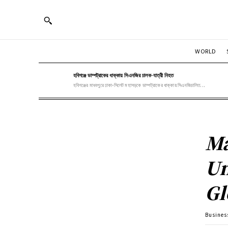
WORLD
হবিগঞ্জে ডাম্পট্রাকের ধাক্কায় সিএনজির চালক-যাত্রী নিহত
হবিগঞ্জের মাধবপুরে ঢাকা-সিলেট মহাসড়কে ডাম্পট্রাকের ধাক্কায় সিএনজিচালিত...
Ma
Un
Gl
Busines