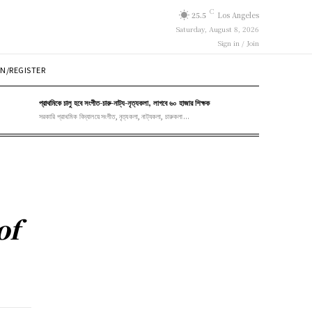
C
25.5
Los Angeles
Saturday, August 8, 2026
Sign in / Join
N/REGISTER
প্রাথমিকে চালু হবে সংগীত-চারু-নাট্য-নৃত্যকলা, লাগবে ৬০ হাজার শিক্ষক
সরকারি প্রাথমিক বিদ্যালয়ে সংগীত, নৃত্যকলা, নাট্যকলা, চারুকলা...
of