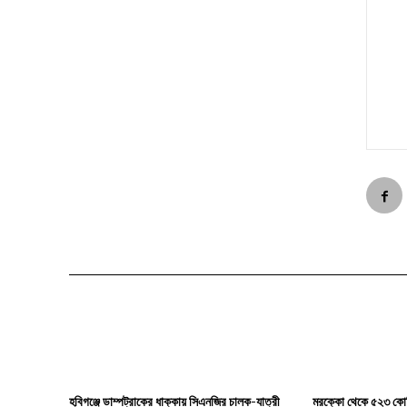
হবিগঞ্জে ডাম্পট্রাকের ধাক্কায় সিএনজির চালক-যাত্রী
মরক্কো থেকে ৫২৩ কোট