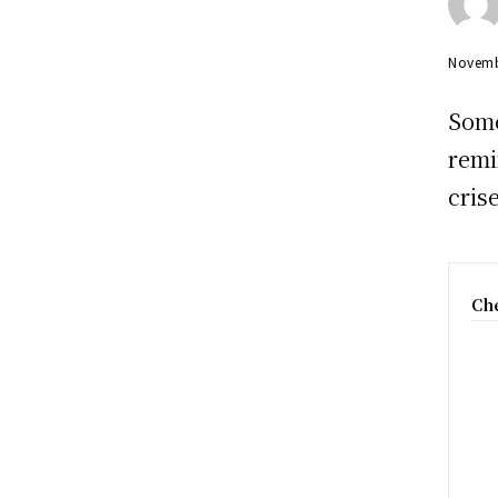
Novemb
Some
remi
cris
Che