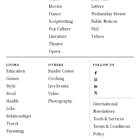
Movies
Letters
Dance
Wednesday Review
Scriptwriting
Public Notices
Pop Culture
FAQ
Literature
Videos
Theatre
Opera
LIVING
OTHERS
FOLLOW US
Education
Reader Center
Games
Cooking
Style
Live Events
Food
Video
Health
Photography
International
Jobs
Newsletters
Relationships
Tools & Services
Travel
Terms & Conditions
Parenting
Policy