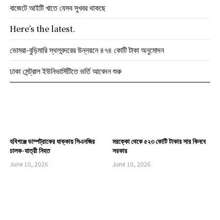
বাজেটে আইটি খাতে যেসব সুখবর থাকছে
Here’s the latest.
ভোমরা-বুড়িমারি স্থলবন্দরের উন্নয়নে ৪৭৪ কোটি টাকা অনুমোদন
ঢাকা সেন্ট্রাল ইউনিভার্সিটিতে ভর্তি আবেদন শুরু
হবিগঞ্জে ডাম্পট্রাকের ধাক্কায় সিএনজির
মরক্কো থেকে ৫২৩ কোটি টাকার সার কিনবে
চালক-যাত্রী নিহত
সরকার
June 10, 2026
June 10, 2026